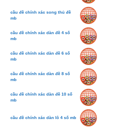
cầu đề chính xác song thủ đề
mb
cầu đề chính xác dàn đề 4 số
mb
cầu đề chính xác dàn đề 6 số
mb
cầu đề chính xác dàn đề 8 số
mb
cầu đề chính xác dàn đề 10 số
mb
cầu đề chính xác dàn lô 4 số mb