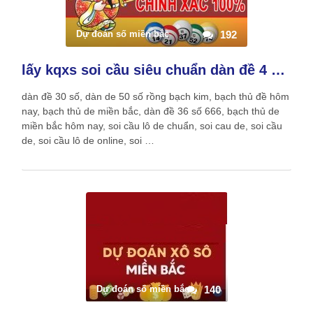
Dự đoán số miền bắc
192
lấy kqxs soi cầu siêu chuẩn dàn đề 4 con mb
dàn đề 30 số, dàn de 50 số rồng bạch kim, bạch thủ đề hôm
nay, bạch thủ de miền bắc, dàn đề 36 số 666, bạch thủ de
miền bắc hôm nay, soi cầu lô de chuẩn, soi cau de, soi cầu
de, soi cầu lô de online, soi …
Dự đoán số miền bắc
140