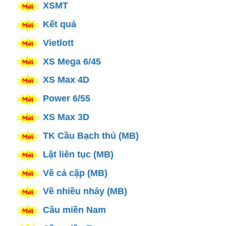
XSMT
Kết quả
Vietlott
XS Mega 6/45
XS Max 4D
Power 6/55
XS Max 3D
TK Cầu Bạch thủ (MB)
Lật liên tục (MB)
Về cả cặp (MB)
Về nhiều nháy (MB)
Cầu miền Nam