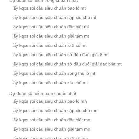
Dự đoán số miền trung chuẩn nhất
lấy kqxs soi cầu siêu chuẩn bao lô mt
lấy kqxs soi cầu siêu chuẩn cặp xíu chủ mt
lấy kqxs soi cầu siêu chuẩn đặc biệt mt
lấy kqxs soi cầu siêu chuẩn giải tám mt
lấy kqxs soi cầu siêu chuẩn lô 3 số mt
lấy kqxs soi cầu siêu chuẩn sớ đầu đuôi giải 8 mt
lấy kqxs soi cầu siêu chuẩn sớ đầu đuôi giải đặc biệt mt
lấy kqxs soi cầu siêu chuẩn song thủ lô mt
lấy kqxs soi cầu siêu chuẩn xíu chủ mt
Dự đoán số miền nam chuẩn nhất
lấy kqxs soi cầu siêu chuẩn bao lô mn
lấy kqxs soi cầu siêu chuẩn cặp xíu chủ mn
lấy kqxs soi cầu siêu chuẩn đặc biệt mn
lấy kqxs soi cầu siêu chuẩn giải tám mn
lấy kqxs soi cầu siêu chuẩn lô 3 số mn