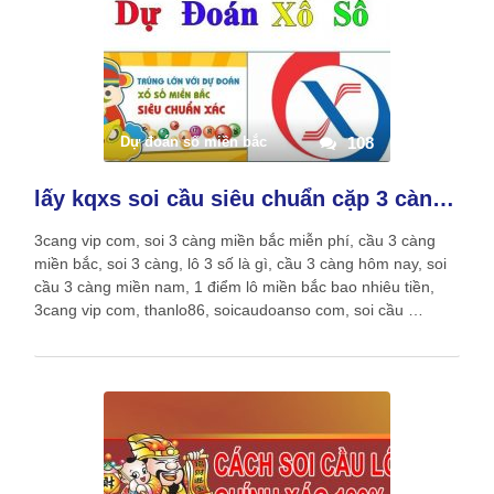
Dự đoán số miền bắc
108
lấy kqxs soi cầu siêu chuẩn cặp 3 càng víp mb
3cang vip com, soi 3 càng miền bắc miễn phí, cầu 3 càng
miền bắc, soi 3 càng, lô 3 số là gì, cầu 3 càng hôm nay, soi
cầu 3 càng miền nam, 1 điểm lô miền bắc bao nhiêu tiền,
3cang vip com, thanlo86, soicaudoanso com, soi cầu …