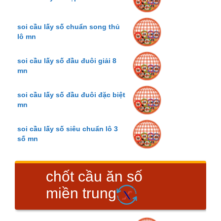
soi cầu lấy số chuẩn song thủ
lô mn
soi cầu lấy số đầu đuôi giải 8
mn
soi cầu lấy số đầu đuôi đặc biệt
mn
soi cầu lấy số siêu chuẩn lô 3
số mn
chốt cầu ăn số
miền trung