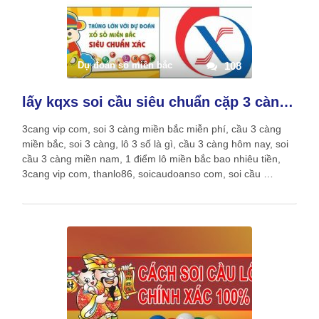
Dự đoán số miền bắc
108
lấy kqxs soi cầu siêu chuẩn cặp 3 càng víp mb
3cang vip com, soi 3 càng miền bắc miễn phí, cầu 3 càng
miền bắc, soi 3 càng, lô 3 số là gì, cầu 3 càng hôm nay, soi
cầu 3 càng miền nam, 1 điểm lô miền bắc bao nhiêu tiền,
3cang vip com, thanlo86, soicaudoanso com, soi cầu …