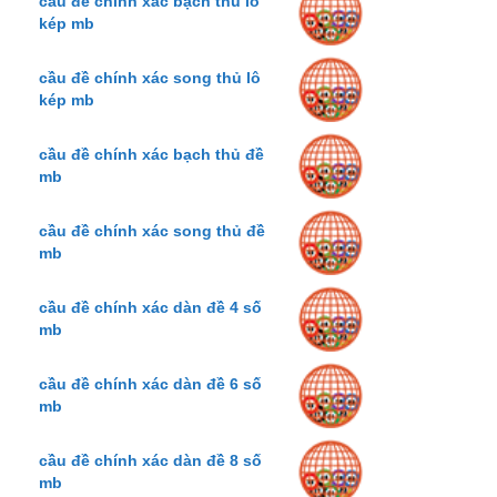
cầu đề chính xác bạch thủ lô
kép mb
cầu đề chính xác song thủ lô
kép mb
cầu đề chính xác bạch thủ đề
mb
cầu đề chính xác song thủ đề
mb
cầu đề chính xác dàn đề 4 số
mb
cầu đề chính xác dàn đề 6 số
mb
cầu đề chính xác dàn đề 8 số
mb