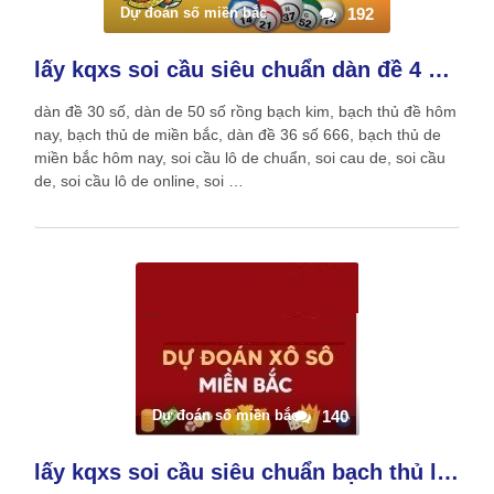
Dự đoán số miền bắc
192
lấy kqxs soi cầu siêu chuẩn dàn đề 4 con mb
dàn đề 30 số, dàn de 50 số rồng bạch kim, bạch thủ đề hôm
nay, bạch thủ de miền bắc, dàn đề 36 số 666, bạch thủ de
miền bắc hôm nay, soi cầu lô de chuẩn, soi cau de, soi cầu
de, soi cầu lô de online, soi …
Dự đoán số miền bắc
140
lấy kqxs soi cầu siêu chuẩn bạch thủ lô mb