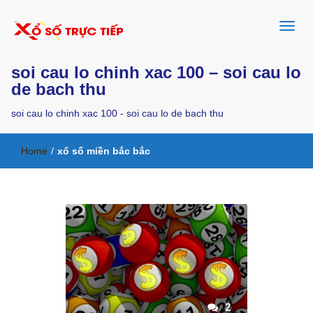
soi cau lo chinh xac 100 – soi cau lo
de bach thu
soi cau lo chinh xac 100 - soi cau lo de bach thu
Home
/
xổ số miền bắc bắc
2