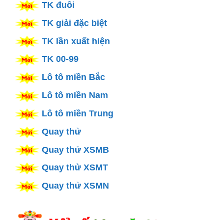
TK đuôi
TK giải đặc biệt
TK lần xuất hiện
TK 00-99
Lô tô miền Bắc
Lô tô miền Nam
Lô tô miền Trung
Quay thử
Quay thử XSMB
Quay thử XSMT
Quay thử XSMN