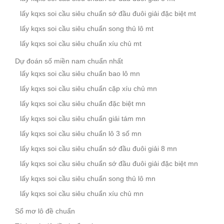
lấy kqxs soi cầu siêu chuẩn sớ đầu đuôi giải đặc biệt mt
lấy kqxs soi cầu siêu chuẩn song thủ lô mt
lấy kqxs soi cầu siêu chuẩn xíu chủ mt
Dự đoán số miền nam chuẩn nhất
lấy kqxs soi cầu siêu chuẩn bao lô mn
lấy kqxs soi cầu siêu chuẩn cặp xíu chủ mn
lấy kqxs soi cầu siêu chuẩn đặc biệt mn
lấy kqxs soi cầu siêu chuẩn giải tám mn
lấy kqxs soi cầu siêu chuẩn lô 3 số mn
lấy kqxs soi cầu siêu chuẩn sớ đầu đuôi giải 8 mn
lấy kqxs soi cầu siêu chuẩn sớ đầu đuôi giải đặc biệt mn
lấy kqxs soi cầu siêu chuẩn song thủ lô mn
lấy kqxs soi cầu siêu chuẩn xíu chủ mn
Sổ mơ lô đề chuẩn