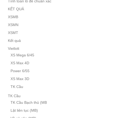
Tính toán lô đề chuẩn xác
KẾT QUẢ
XSMB
XSMN
XSMT
Kết quả
Vietlott
XS Mega 6/45
XS Max 4D
Power 6/55
XS Max 3D
TK Cầu
TK Cầu
TK Cầu Bạch thủ (MB
Lật liên tục (MB)