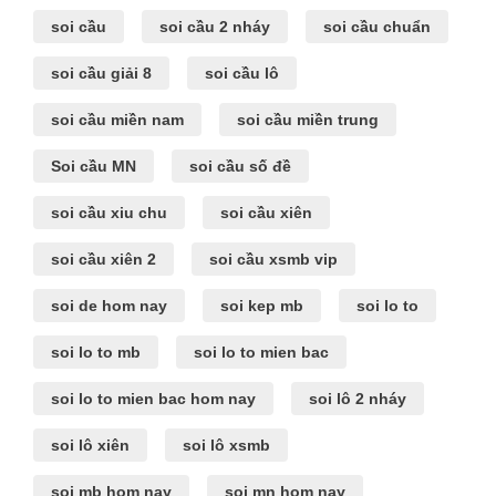
soi cầu
soi cầu 2 nháy
soi cầu chuẩn
soi cầu giải 8
soi cầu lô
soi cầu miền nam
soi cầu miền trung
Soi cầu MN
soi cầu số đề
soi cầu xiu chu
soi cầu xiên
soi cầu xiên 2
soi cầu xsmb vip
soi de hom nay
soi kep mb
soi lo to
soi lo to mb
soi lo to mien bac
soi lo to mien bac hom nay
soi lô 2 nháy
soi lô xiên
soi lô xsmb
soi mb hom nay
soi mn hom nay