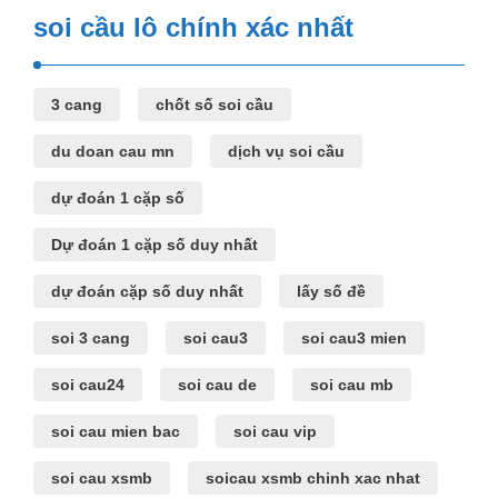
soi cầu lô chính xác nhất
3 cang
chốt số soi cầu
du doan cau mn
dịch vụ soi cầu
dự đoán 1 cặp số
Dự đoán 1 cặp số duy nhất
dự đoán cặp số duy nhất
lấy số đề
soi 3 cang
soi cau3
soi cau3 mien
soi cau24
soi cau de
soi cau mb
soi cau mien bac
soi cau vip
soi cau xsmb
soicau xsmb chinh xac nhat