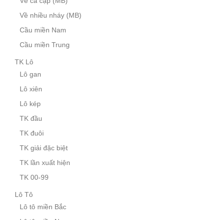
Về cả cặp (MB)
Về nhiều nháy (MB)
Cầu miền Nam
Cầu miền Trung
TK Lô
Lô gan
Lô xiên
Lô kép
TK đầu
TK đuôi
TK giải đặc biệt
TK lần xuất hiện
TK 00-99
Lô Tô
Lô tô miền Bắc