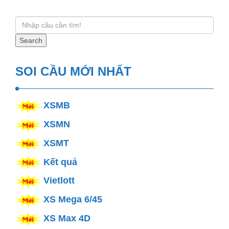
Search
SOI CẦU MỚI NHẤT
XSMB
XSMN
XSMT
Kết quả
Vietlott
XS Mega 6/45
XS Max 4D