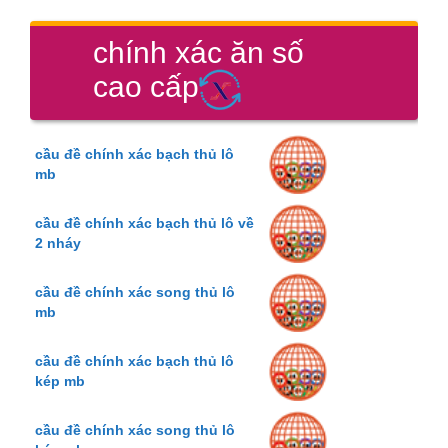
chính xác ăn số
cao cấp
cầu đề chính xác bạch thủ lô
mb
cầu đề chính xác bạch thủ lô về
2 nháy
cầu đề chính xác song thủ lô
mb
cầu đề chính xác bạch thủ lô
kép mb
cầu đề chính xác song thủ lô