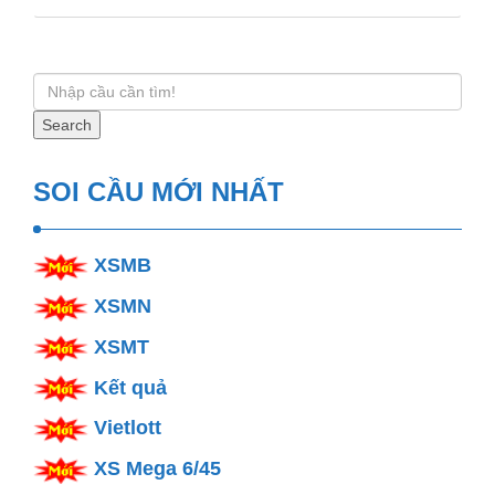
Search
SOI CẦU MỚI NHẤT
XSMB
XSMN
XSMT
Kết quả
Vietlott
XS Mega 6/45