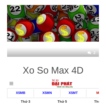
2
Xo So Max 4D