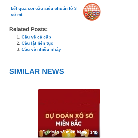
kết quả soi cầu siêu chuẩn lô 3
số mt
Related Posts:
Cầu về cả cặp
Cầu lật liên tục
Cầu về nhiều nháy
SIMILAR NEWS
Dự đoán số miền bắc
140