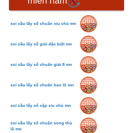
miền nam
soi cầu lấy số chuẩn xỉu chủ mn
soi cầu lấy số giải đặc biệt mn
soi cầu lấy số chuẩn giải 8 mn
soi cầu lấy số chuẩn bao lô mn
soi cầu lấy số cặp xỉu chủ mn
soi cầu lấy số chuẩn song thủ
lô mn