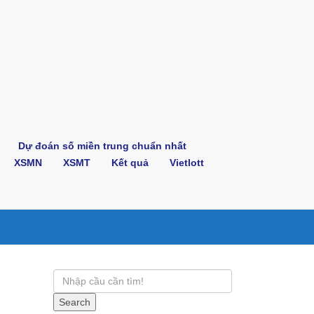
Dự đoán số miền trung chuẩn nhất
XSMN
XSMT
Kết quả
Vietlott
Search