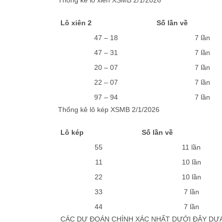
Thống kê lô xiên XSMB 2/1/2026
Lô xiên 2
Số lần về
47 – 18
7 lần
47 – 31
7 lần
20 – 07
7 lần
22 – 07
7 lần
97 – 94
7 lần
Thống kê lô kép XSMB 2/1/2026
Lô kép
Số lần về
55
11 lần
11
10 lần
22
10 lần
33
7 lần
44
7 lần
CÁC DỰ ĐOÁN CHÍNH XÁC NHẤT DƯỚI ĐÂY DỰA