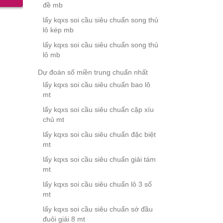
đề mb
lấy kqxs soi cầu siêu chuẩn song thủ
lô kép mb
lấy kqxs soi cầu siêu chuẩn song thủ
lô mb
Dự đoán số miền trung chuẩn nhất
lấy kqxs soi cầu siêu chuẩn bao lô
mt
lấy kqxs soi cầu siêu chuẩn cặp xíu
chủ mt
lấy kqxs soi cầu siêu chuẩn đặc biệt
mt
lấy kqxs soi cầu siêu chuẩn giải tám
mt
lấy kqxs soi cầu siêu chuẩn lô 3 số
mt
lấy kqxs soi cầu siêu chuẩn sớ đầu
đuôi giải 8 mt