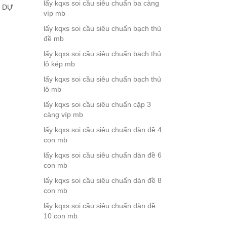
lấy kqxs soi cầu siêu chuẩn ba càng
C DỰ
víp mb
lấy kqxs soi cầu siêu chuẩn bạch thủ
đề mb
lấy kqxs soi cầu siêu chuẩn bạch thủ
lô kép mb
lấy kqxs soi cầu siêu chuẩn bạch thủ
lô mb
lấy kqxs soi cầu siêu chuẩn cặp 3
càng víp mb
lấy kqxs soi cầu siêu chuẩn dàn đề 4
con mb
lấy kqxs soi cầu siêu chuẩn dàn đề 6
con mb
lấy kqxs soi cầu siêu chuẩn dàn đề 8
con mb
lấy kqxs soi cầu siêu chuẩn dàn đề
10 con mb