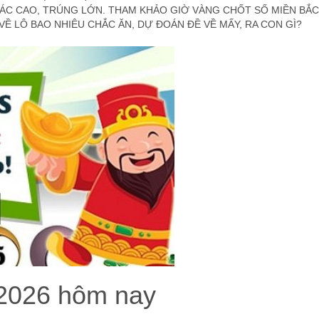
XÁC CAO, TRÚNG LỚN. THAM KHẢO GIỜ VÀNG CHỐT SỐ MIỀN BẮ
VỀ LÔ BAO NHIÊU CHẮC ĂN, DỰ ĐOÁN ĐỀ VỀ MẤY, RA CON GÌ?
2026 hôm nay