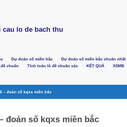
i cau lo de bach thu
hu
Dự đoán số miền bắc
Dự đoán số miền bắc chuẩn nhất
 đề chuẩn
Tính toán lô đề chuẩn xác
KẾT QUẢ
XSMB
26 – đoán số kqxs miền bắc
 – đoán số kqxs miền bắc