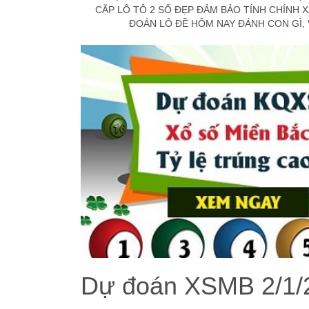
CẶP LÔ TÔ 2 SỐ ĐẸP ĐẢM BẢO TÍNH CHÍNH 
ĐOÁN LÔ ĐỀ HÔM NAY ĐÁNH CON GÌ, 
Dự đoán XSMB 2/1/