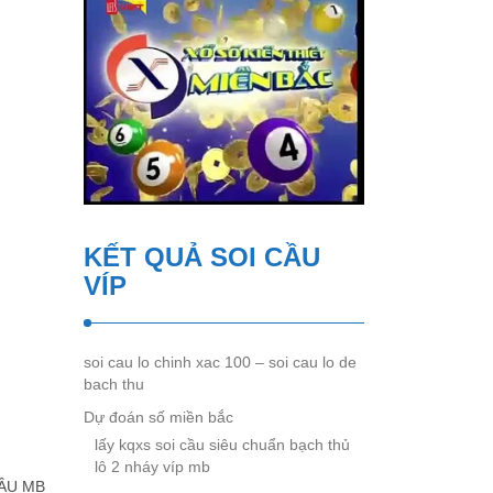
KẾT QUẢ SOI CẦU
VÍP
soi cau lo chinh xac 100 – soi cau lo de
bach thu
Dự đoán số miền bắc
lấy kqxs soi cầu siêu chuẩn bạch thủ
lô 2 nháy víp mb
ẦU MB