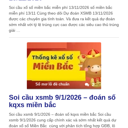
Soi cầu xổ số miền bắc miễn phí 13/11/2026 số miền bắc
miễn phí 13/11 Cùng theo dõi Dự đoán XSMB 13/11/2026
được các chuyên gia tính toán. Và đưa ra kết quả dự đoán
sớm nhất với tỷ lệ trúng cực cao được các siêu cao thủ trúng
giải …
Sổ mơ lô đề chuẩn
2
Soi cầu xsmb 9/1/2026 – đoán số
kqxs miền bắc
Soi cầu xsmb 9/1/2026 – đoán số kqxs miền bắc Soi cầu
xsmb 9/1/2026 cung cấp chính xác và sớm nhất kết quả dự
đoán xổ số Miền Bắc cùng với phân tích tổng hợp GĐB, lô