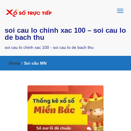
soi cau lo chinh xac 100 – soi cau lo
de bach thu
soi cau lo chinh xac 100 - soi cau lo de bach thu
Home
/
Soi cầu MN
Sổ mơ lô đề chuẩn
2