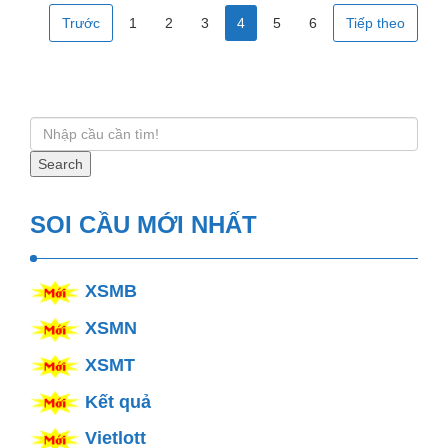
Trước
1
2
3
4
5
6
Tiếp theo
Search
SOI CẦU MỚI NHẤT
XSMB
XSMN
XSMT
Kết quả
Vietlott