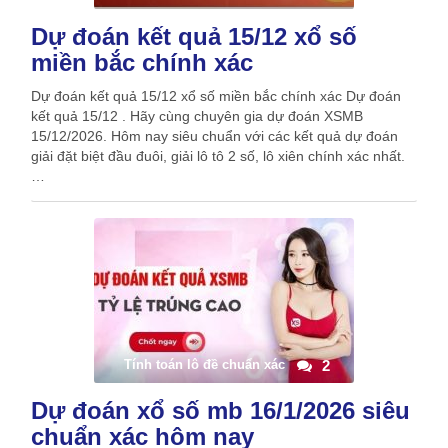
Dự đoán kết quả 15/12 xổ số
miền bắc chính xác
Dự đoán kết quả 15/12 xổ số miền bắc chính xác Dự đoán
kết quả 15/12 . Hãy cùng chuyên gia dự đoán XSMB
15/12/2026. Hôm nay siêu chuẩn với các kết quả dự đoán
giải đặt biệt đầu đuôi, giải lô tô 2 số, lô xiên chính xác nhất.
…
Tính toán lô đề chuẩn xác
2
Dự đoán xổ số mb 16/1/2026 siêu
chuẩn xác hôm nay