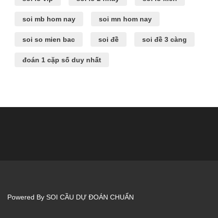
soi mb hom nay
soi mn hom nay
soi so mien bac
soi đề
soi đề 3 càng
đoán 1 cặp số duy nhất
Powered By
SOI CẦU DỰ ĐOÁN CHUẨN