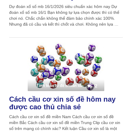
Dự đoán xổ số mb 16/1/2026 siêu chuẩn xác hôm nay Dự
đoán xổ số mb 16/1 Bạn không tự lựa chọn được thì có thể
chơi nó. Chắc chắn không thể đảm bảo chính xác 100%.
Nhưng đã có cầu và kết thì chốt và chơi. Không nên lựa …
Tính toán lô đề chuẩn xác
2
Cách cầu cơ xin số đề hôm nay
được cao thủ chia sẻ
Cách cầu cơ xin số đề miền Nam Cách cầu cơ xin số đề
miền Bắc Cách cầu cơ xin số đề miền Trung Clip cầu cơ xin
số trên mạng có chính xác? Kết luận Cầu cơ xin số là một