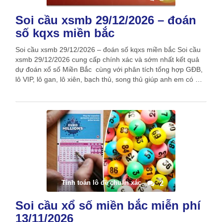
Soi cầu xsmb 29/12/2026 – đoán
số kqxs miền bắc
Soi cầu xsmb 29/12/2026 – đoán số kqxs miền bắc Soi cầu
xsmb 29/12/2026 cung cấp chính xác và sớm nhất kết quả
dự đoán xổ số Miền Bắc cùng với phân tích tổng hợp GĐB,
lô VIP, lô gan, lô xiên, bạch thủ, song thủ giúp anh em có …
Tính toán lô đề chuẩn xác
2
Soi cầu xổ số miền bắc miễn phí
13/11/2026